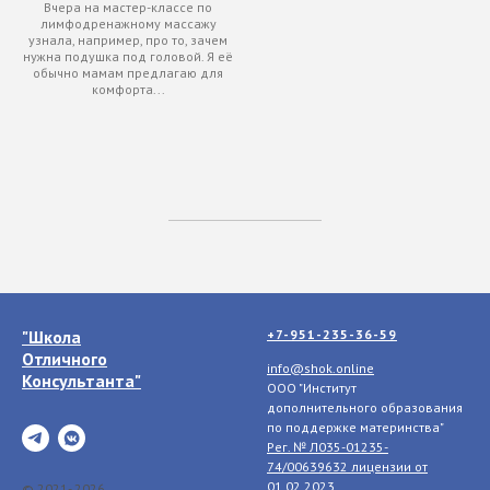
Вчера на мастер-классе по
лимфодренажному массажу
узнала, например, про то, зачем
нужна подушка под головой. Я её
обычно мамам предлагаю для
комфорта...
"Школа
+7-951-235-36-59
Отличного
info@shok.online
Консультанта"
ООО "Институт
дополнительного образования
по поддержке материнства"
Рег. № Л035-01235-
74/00639632 лицензии
от
01.02.2023
© 2021- 2026