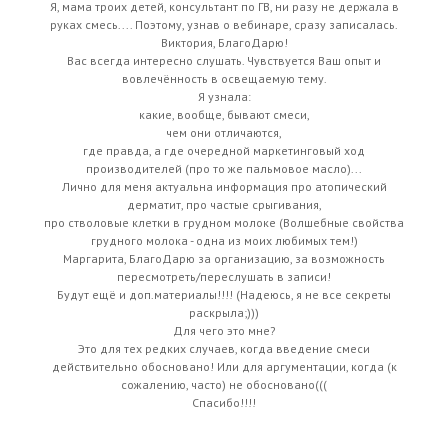
Я, мама троих детей, консультант по ГВ, ни разу не держала в
руках смесь.... Поэтому, узнав о вебинаре, сразу записалась.
Виктория, БлагоДарю!
Вас всегда интересно слушать. Чувствуется Ваш опыт и
вовлечённость в освещаемую тему.
Я узнала:
какие, вообще, бывают смеси,
чем они отличаются,
где правда, а где очередной маркетинговый ход
производителей (про то же пальмовое масло)...
Лично для меня актуальна информация про атопический
дерматит, про частые срыгивания,
про стволовые клетки в грудном молоке (Волшебные свойства
грудного молока - одна из моих любимых тем!)
Маргарита, БлагоДарю за организацию, за возможность
пересмотреть/переслушать в записи!
Будут ещё и доп.материалы!!!! (Надеюсь, я не все секреты
раскрыла;)))
Для чего это мне?
Это для тех редких случаев, когда введение смеси
действительно обосновано! Или для аргументации, когда (к
сожалению, часто) не обосновано(((
Спасибо!!!!