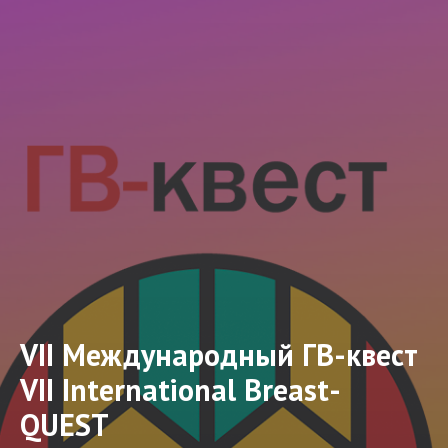
VII Международный ГВ-квест
VII International Breast-
QUEST