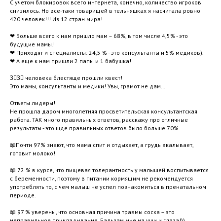
С учетом блокировок всего интернета, конечно, количество игроков
снизилось. Но все-таки товарищей в тельняшках я насчитала ровно
420 человек!!! Из 12 стран мира!
❤ Больше всего к нам пришло мам – 68%, в том числе 4,5% - это
будущие мамы!
❤ Приходят и специалисты: 24,5 % - это консультанты и 5% медиков).
❤ А еще к нам пришли 2 папы и 1 бабушка!
3⃣3⃣ человека блестяще прошли квест!
Это мамы, консультанты и медики! Увы, грамот не дам…
Ответы лидеры!
Не прошла даром многолетняя просветительская консультантская
работа. ТАК много правильных ответов, расскажу про отличные
результаты - это шде правильных ответов было больше 70%.
📖Почти 97% знают, что мама спит и отдыхает, а грудь вкалывает,
готовит молоко!
📖 72 % в курсе, что пищевая толерантность у малышей воспитывается
с беременности, поэтому в питании кормящим не рекомендуется
употреблять то, с чем малыш не успел познакомиться в пренатальном
периоде.
📖 97 % уверены, что основная причина травмы соска – это
неправильное прикладывание. Бальзам мне на уши и глаза!))