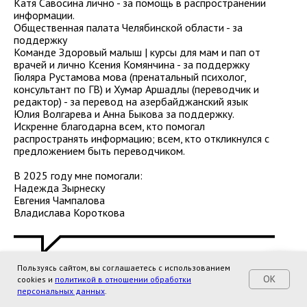
Катя Савосина лично - за помощь в распространении
информации.
Общественная палата Челябинской области - за
поддержку
Команде Здоровый малыш | курсы для мам и пап от
врачей и лично Ксения Комянчина - за поддержку
Гюляра Рустамова мова (пренатальный психолог,
консультант по ГВ) и Хумар Аршадлы (переводчик и
редактор) - за перевод на азербайджанский язык
Юлия Волгарева и Анна Быкова за поддержку.
Искренне благодарна всем, кто помогал
распространять информацию; всем, кто откликнулся с
предложением быть переводчиком.
В 2025 году мне помогали:
Надежда Зырнеску
Евгения Чампалова
Владислава Короткова
Пользуясь сайтом, вы соглашаетесь с использованием
OK
cookies и
политикой в отношении обработки
Маргарита Дик
персональных данных
.
Именинница