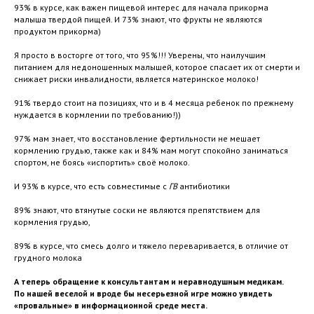
93% в курсе, как важен пищевой интерес для начала прикорма
малыша твердой пищей. И 73% знают, что фрукты не являются
продуктом прикорма)
Я просто в восторге от того, что 95%!!! Уверены, что наилучшим
питанием для недоношенных малышей, которое спасает их от смерти и
снижает риски инвалидности, является материнское молоко!
91% твердо стоит на позициях, что и в 4 месяца ребенок по прежнему
нуждается в кормлении по требованию!))
97% мам знает, что восстановление фертильности не мешает
кормлению грудью, также как и 84% мам могут спокойно заниматься
спортом, не боясь «испортить» своё молоко.
И 93% в курсе, что есть совместимые с
ГВ
антибиотики
89% знают, что втянутые соски не являются препятствием для
кормления грудью,
89% в курсе, что смесь долго и тяжело переваривается, в отличие от
грудного молока
А теперь обращение к консультантам и неравнодушным медикам.
По нашей веселой и вроде бы несерьезной игре можно увидеть
«провальные» в информационной среде места.