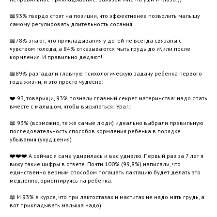
📖93% твердо стоят на позиции, что эффективнее позволить малышу
самому регулировать длительность сосания.
📖78% знают, что прикладывания у детей не всегда связаны с
чувством голода, а 84% отказываются мыть грудь до и\или после
кормления. И правильно дедают!
📖89% разгадали главную психологическую задачу ребенка первого
года жизни, и это просто чудесно!
❤️ 93, товарищи, 93% познали главный секрет материнства: надо спать
вместе с малышом, чтобы высыпаться! Ура!!!
📖 93% (возможно, те же самые люди) идеально выбрали правильную
последовательность способов кормления ребенка в порядке
убывания (ухудшения)
❤️❤️❤️ А сейчас я сама удивилась и вас удивлю. Первый раз за 7 лет я
вижу такие цифры в ответе. Почти 100% (99,8%) написали, что
единственно верным способом погашать лактацию будет делать это
медленно, ориентируясь на ребенка.
📖 И 93% в курсе, что при лактостазах и маститах не надо мять грудь, а
вот прикладывать малыша надо)