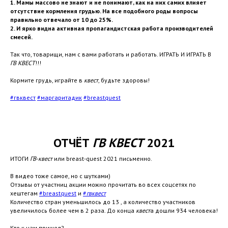
1. Мамы массово не знают и не понимают, как на них самих влияет
отсутствие кормления грудью. На все подобного роды вопросы
правильно отвечало от 10 до 25%.
2. И ярко видна активная пропагандистская работа производителей
смесей.
Так что, товарищи, нам с вами работать и работать. ИГРАТЬ И ИГРАТЬ В
ГВ
КВЕСТ
!!!
Кормите грудь, играйте в
квест
, будьте здоровы!
#гвквест
#маргаритадик
#breastquest
ОТЧЁТ
ГВ
КВЕСТ
2021
ИТОГИ
ГВ
-
квест
или breast-quest 2021 письменно.
В видео тоже самое, но с шутками)
Отзывы от участниц акции можно прочитать во всех соцсетях по
хештегам
#breastquest
и
#
гвквест
Количество стран уменьшилось до 13 , а количество участников
увеличилось более чем в 2 раза. До конца
квест
а дошли 934 человека!
Кто к нам пришел?