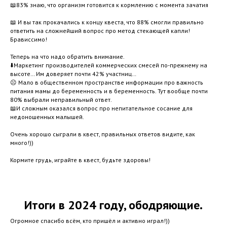
📖83% знаю, что организм готовится к кормлению с момента зачатия
📖 И вы так прокачались к концу квеста, что 88% смогли правильно
ответить на сложнейший вопрос про метод стекающей капли!
Брависсимо!
Теперь на что надо обратить внимание.
⬇️Маркетинг производителей коммерческих смесей по-прежнему на
высоте… Им доверяет почти 42% участниц…
☹️ Мало в общественном пространстве информации про важность
питания мамы до беременность и в беременность. Тут вообще почти
80% выбрали неправильный ответ.
📖И сложным оказался вопрос про непитательное сосание для
недоношенных малышей.
Очень хорошо сыграли в квест, правильных ответов видите, как
много!))
Кормите грудь, играйте в квест, будьте здоровы!
Итоги в 2024 году, ободряющие.
Огромное спасибо всём, кто пришёл и активно играл!))