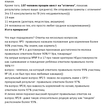
языках.
Кроме того,
107 человек прошли квест на "отлично"
, показав
результаты сильно выше среднего). Им отправила грамоты с отличием!
Это 53 консультанта по ГВ (что неудивительно)))
19 мам
11 медиков (доктора, медсестры, акушерки)
24 человека из тех, кто просто любит грудное вскармливание))
И это прекрасно!
Что еще порадовало? Ответы на несколько вопросов:
на вопрос №3 - правильно назвали положение для кормления более
90% участниц. Мы знаем, как кормить!)
на вопрос № 6 о достоверных признаках достаточности молока
правильно ответили более 90%!!! Ура, товарищи!
На хитрые вопросы №№ 9 и 17 про такие критерии НЕдостоверности
как сцеживание и поведение ребёнка ответили правильно почти
98%!!!!
вопрос - чемпион, на который ответило правильно почти 99% участниц
№ 18, и он был про мои любимые какашки))
актуальный ныне вопрос №23 - можно ли кормить маме с ОРЗ -
прекрасный результат - правильно ответили более 97%.
На вопрос №28, про важность кормлений по ночам, правильно
ответили почти 97% участниц.
И лично меня поразил высокий процент правильных ответов на
вопрос №28 - даже такую относительно редкую штуку как "тандем"
распознали более 93%..