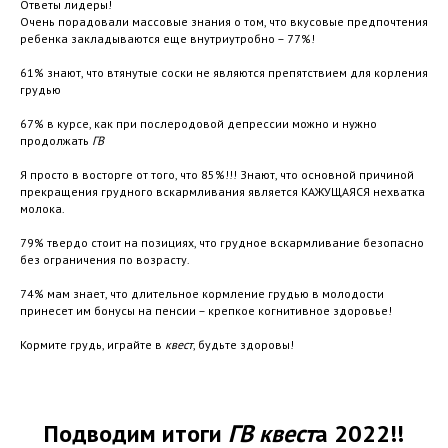
Ответы лидеры!
Очень порадовали массовые знания о том, что вкусовые предпочтения
ребенка закладываются еще внутриутробно – 77%!
61% знают, что втянутые соски не являются препятствием для корления
грудью
67% в курсе, как при послеродовой депрессии можно и нужно
продолжать
ГВ
Я просто в восторге от того, что 85%!!! Знают, что основной причиной
прекращения грудного вскармливания является КАЖУЩАЯСЯ нехватка
молока.
79% твердо стоит на позициях, что грудное вскармливание безопасно
без ограничения по возрасту.
74% мам знает, что длительное кормление грудью в молодости
принесет им бонусы на пенсии – крепкое когнитивное здоровье!
Кормите грудь, играйте в
квест
, будьте здоровы!
Подводим итоги
ГВ
квест
а 2022!!