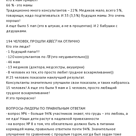
66 % - это мамы
Традиционно много консультантов – 22%. Медиков мало, всего 5%,
товарищи, надо подтягиваться. И 33 (3,5%) будущих мамы. Это очень
хорошо!
А еще было 5 пап (это в штуках, а не в процентах). И 2 бабушки с
дедушками.
194 ЧЕЛОВЕК, ПРОШЛИ
КВЕСТ
НА ОТЛИЧНО
Кто эти люди?
- 1 будущий папа!!!
- 120 консультантов по
ГВ
(что неудивительно)))
- 46 мам
- 13 медиков (доктора, медсестры, акушерки)
- 8 человек из тех, кто просто любит грудное вскармливание))
И 25 человек показали наилучший результат.
Консультанты значительно улучшили свои показали, и таких набралось
15 человек! А еще это были 9 мам и 1 человек, просто любящий
грудное вскармливание!
И это прекрасно!
ВОПРОСЫ-ЛИДЕРЫ ПО ПРАВИЛЬНЫМ ОТВЕТАМ
- вопрос №6 – больше 94% участников знают, что грудь – это любовь, а
не еда! Наши дети растут в надежной привязанности
- на вопрос № 8 о том, что обязательно должно быть в питании
кормящей мамы, правильно ответили почти 94%. Значительное
улучшение по сравнению с прошлым годом, когда был задан тоже