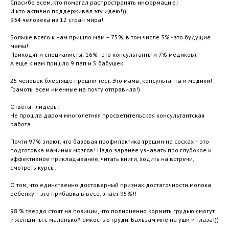
Спасибо всем, кто помогал распространять информацию!
И кто активно поддерживал эту идею!))
934 человека из 12 стран мира!
Больше всего к нам пришло мам – 75%, в том числе 3% - это будущие
мамы!
Приходят и специалисты: 16% - это консультанты и 7% медиков).
А еще к нам пришло 9 пап и 5 бабушек
25 человек блестяще прошли тест. Это мамы, консультанты и медики!
Грамоты всем именные на почту отправила!)
Ответы - лидеры!
Не прошла даром многолетняя просветительская консультантская
работа.
Почти 97% знают, что базовая профилактика трещин на сосках – это
подготовка маминых мозгов! Надо заранее узнавать про глубокое и
эффективное прикладывание, читать книги, ходить на встречи,
смотреть курсы!
О том, что единственно достоверный признак достаточности молока
ребенку – это прибавка в весе, знает 95%!!
98 % твердо стоят на позиции, что полноценно кормить грудью смогут
и женщины с маленькой ёмкостью груди. Бальзам мне на уши и глаза!))