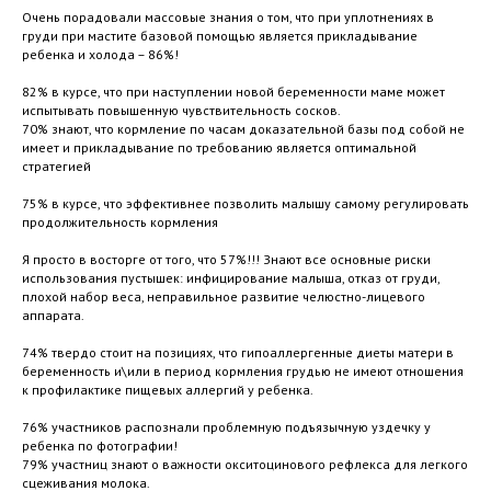
Очень порадовали массовые знания о том, что при уплотнениях в
груди при мастите базовой помощью является прикладывание
ребенка и холода – 86%!
82% в курсе, что при наступлении новой беременности маме может
испытывать повышенную чувствительность сосков.
70% знают, что кормление по часам доказательной базы под собой не
имеет и прикладывание по требованию является оптимальной
стратегией
75% в курсе, что эффективнее позволить малышу самому регулировать
продолжительность кормления
Я просто в восторге от того, что 57%!!! Знают все основные риски
использования пустышек: инфицирование малыша, отказ от груди,
плохой набор веса, неправильное развитие челюстно-лицевого
аппарата.
74% твердо стоит на позициях, что гипоаллергенные диеты матери в
беременность и\или в период кормления грудью не имеют отношения
к профилактике пищевых аллергий у ребенка.
76% участников распознали проблемную подъязычную уздечку у
ребенка по фотографии!
79% участниц знают о важности окситоцинового рефлекса для легкого
сцеживания молока.