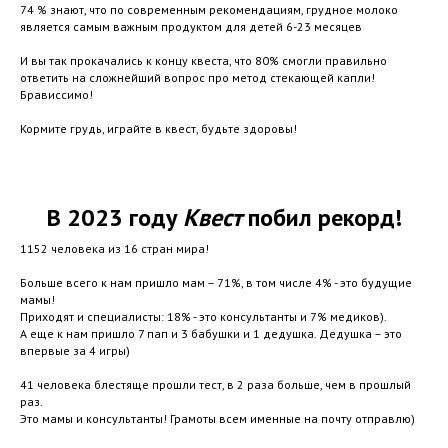
74 % знают, что по современным рекомендациям, грудное молоко
является самым важным продуктом для детей 6-23 месяцев
И вы так прокачались к концу квеста, что 80% смогли правильно
ответить на сложнейший вопрос про метод стекающей капли!
Брависсимо!
Кормите грудь, играйте в квест, будьте здоровы!
В 2023 году
Квест
побил рекорд!
1152 человека из 16 стран мира!
Больше всего к нам пришло мам – 71%, в том числе 4% - это будущие
мамы!
Приходят и специалисты: 18% - это консультанты и 7% медиков).
А еще к нам пришло 7 пап и 3 бабушки и 1 дедушка. Дедушка – это
впервые за 4 игры)
41 человека блестяще прошли тест, в 2 раза больше, чем в прошлый
раз.
Это мамы и консультанты! Грамоты всем именные на почту отправлю)