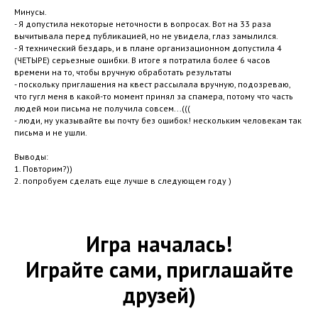
Минусы.
- Я допустила некоторые неточности в вопросах. Вот на 33 раза
вычитывала перед публикацией, но не увидела, глаз замылился.
- Я технический бездарь, и в плане организационном допустила 4
(ЧЕТЫРЕ) серьезные ошибки. В итоге я потратила более 6 часов
времени на то, чтобы вручную обработать результаты
- поскольку приглашения на квест рассылала вручную, подозреваю,
что гугл меня в какой-то момент принял за спамера, потому что часть
людей мои письма не получила совсем...(((
- люди, ну указывайте вы почту без ошибок! нескольким человекам так
письма и не ушли.
Выводы:
1. Повторим?))
2. попробуем сделать еще лучше в следующем году )
Игра началась!
Играйте сами, приглашайте
друзей)