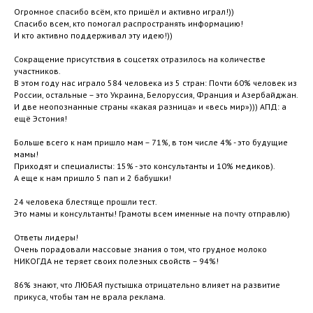
Огромное спасибо всём, кто пришёл и активно играл!))
Спасибо всем, кто помогал распространять информацию!
И кто активно поддерживал эту идею!))
Сокращение присутствия в соцсетях отразилось на количестве
участников.
В этом году нас играло 584 человека из 5 стран: Почти 60% человек из
России, остальные – это Украина, Белоруссия, Франция и Азербайджан.
И две неопознанные страны «какая разница» и «весь мир»))) АПД: а
ещё Эстония!
Больше всего к нам пришло мам – 71%, в том числе 4% - это будущие
мамы!
Приходят и специалисты: 15% - это консультанты и 10% медиков).
А еще к нам пришло 5 пап и 2 бабушки!
24 человека блестяще прошли тест.
Это мамы и консультанты! Грамоты всем именные на почту отправлю)
Ответы лидеры!
Очень порадовали массовые знания о том, что грудное молоко
НИКОГДА не теряет своих полезных свойств – 94%!
86% знают, что ЛЮБАЯ пустышка отрицательно влияет на развитие
прикуса, чтобы там не врала реклама.