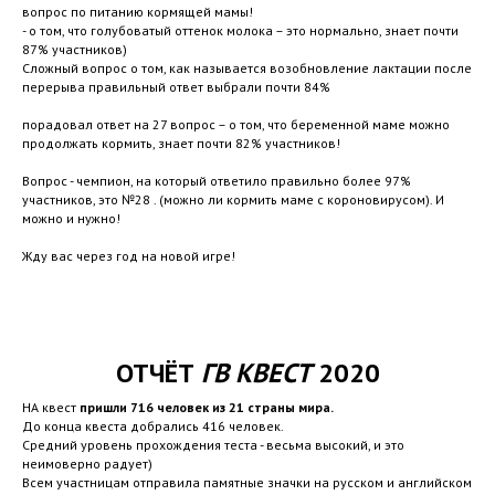
вопрос по питанию кормящей мамы!
- о том, что голубоватый оттенок молока – это нормально, знает почти
87% участников)
Сложный вопрос о том, как называется возобновление лактации после
перерыва правильный ответ выбрали почти 84%
порадовал ответ на 27 вопрос – о том, что беременной маме можно
продолжать кормить, знает почти 82% участников!
Вопрос - чемпион, на который ответило правильно более 97%
участников, это №28 . (можно ли кормить маме с короновирусом). И
можно и нужно!
Жду вас через год на новой игре!
ОТЧЁТ
ГВ
КВЕСТ
2020
НА квест
пришли 716 человек из 21 страны мира.
До конца квеста добрались 416 человек.
Средний уровень прохождения теста - весьма высокий, и это
неимоверно радует)
Всем участницам отправила памятные значки на русском и английском