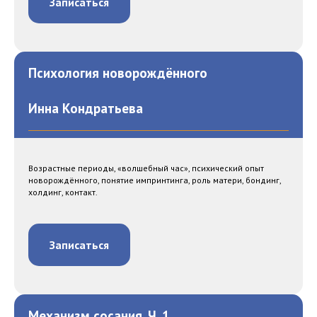
Записаться
Психология новорождённого
Инна Кондратьева
Возрастные периоды, «волшебный час», психический опыт
новорождённого, понятие импринтинга, роль матери, бондинг,
холдинг, контакт.
Записаться
Механизм сосания. Ч. 1