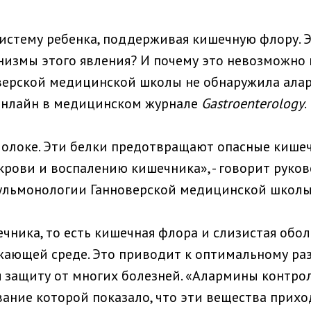
истему ребенка, поддерживая кишечную флору. Э
низмы этого явления? И почему это невозможно
верской медицинской школы не обнаружила алар
онлайн в медицинском журнале
Gastroenterology
.
молоке. Эти белки предотвращают опасные кише
крови и воспалению кишечника», - говорит руко
ульмонологии Ганноверской медицинской школы
ника, то есть кишечная флора и слизистая обол
жающей среде. Это приводит к оптимальному ра
я защиту от многих болезней. «Алармины контрол
вание которой показало, что эти вещества прих