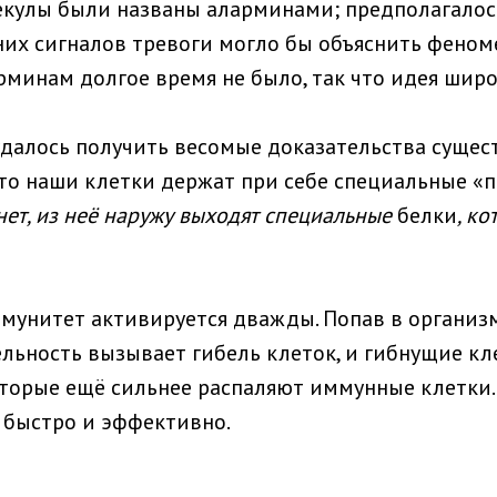
кулы были названы аларминами; предполагалось,
них сигналов тревоги могло бы объяснить фено
рминам долгое время не было, так что идея шир
удалось получить весомые доказательства сущес
что наши клетки держат при себе специальные «
нет, из неё наружу выходят специальные
белки
, к
мунитет активируется дважды. Попав в организм
ельность вызывает гибель клеток, и гибнущие 
торые ещё сильнее распаляют иммунные клетки.
 быстро и эффективно.