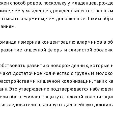
жен способ родов, поскольку у младенцев, рожд
 ниже, чем у младенцев, рожденных естественным
атывать алармины, чем доношенные. Таким обра
аниям.
команда измерила концентрацию аларминов в об
а развитие кишечной флоры и слизистой оболочк
обствовать развитию новорожденных, которые н
учают достаточное количество с грудным молоко
 расстройствами кишечной колонизации, таких к
манн. Это утверждение подтверждается наблюде
и обеспечивает защиту от плохой колонизации 
х, исследователи планируют дальнейшую доклини