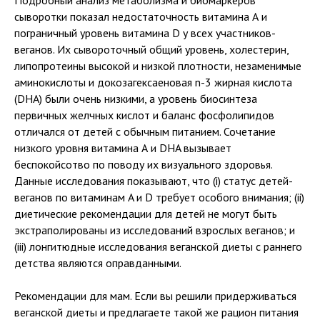
сыворотки показал недостаточность витамина А и
пограничный уровень витамина D у всех участников-
веганов. Их сывороточный общий уровень, холестерин,
липопротеины высокой и низкой плотности, незаменимые
аминокислоты и докозагексаеновая n-3 жирная кислота
(DHA) были очень низкими, а уровень биосинтеза
первичных желчных кислот и баланс фосфолипидов
отличался от детей с обычным питанием. Сочетание
низкого уровня витамина А и DHA вызывает
беспокойсотво по поводу их визуального здоровья.
Данные исследования показывают, что (i) статус детей-
веганов по витаминам A и D требует особого внимания; (ii)
диетические рекомендации для детей не могут быть
экстраполированы из исследований взрослых веганов; и
(iii) лонгитюдные исследования веганской диеты с раннего
детства являются оправданными.
Рекомендации для мам. Если вы решили придерживаться
веганской диеты и предлагаете такой же рацион питания