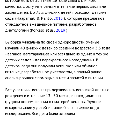
которой есть бесплатные детские сады отличного
качества, доступные семьям в течение первых шести лет
жизни детей. До 75% финских детей посещают детские
сады (Haapamäki & Ranto,
2015
), которые предлагают
стандартное ежедневное питание, разработанное
диетологами (Korkalo
et al
,
2019
)
Выборка уникальна по своей однородности. Ученые
изучили 40 финских детей со средним возрастом 3,5 года
- веганов, вегетарианцев или всеядных из одних и тех же
детских садов - для перекрестного исследования. В
детском саду они получали веганское или обычное
питание, разработанное диетологом, а полный рацион
анализировался с помощью анкет и записей о питании.
Все участники-веганы придерживались веганской диеты с
рождения и в течение 13–50 месяцев находились на
грудном вскармливании от матерей-веганов. Грудное
вскармливание у детей-веганов было завершено до
исследования. Все дети были здоровы.