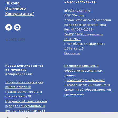
"Школа
+7-951-235-36-59
Отличного
info@shok.online
Консультанта"
ООО "Институт
дополнительного образования
по поддержке материнства"
Рег. № Л035-01235-
74/00639632 лицензии
от
01.02.2023
© 2021- 2026
г. Челябинск, ул. Цвиллинга
д.58в, кв.113
Реквизиты
Курсы консультантов
Политика в отношении
по грудному
обработки персональных
вскармливанию
данных
Договор оферты обучение
Теоретические курсы для
Договор оферты мероприятия
консультантов ГВ
Сведения об образовательной
Практические курсы для
организации
консультантов ГВ
Продвинутый практический
курс для консультантов ГВ
Бесплатные вебинар по ГВ
Бесплатные курсы по ГВ