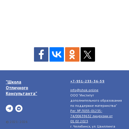
"Школа
+7-951-235-36-59
Отличного
info@shok.online
Консультанта"
ООО "Институт
дополнительного образования
по поддержке материнства"
Рег. № Л035-01235-
74/00639632 лицензии
от
01.02.2023
© 2021- 2026
г. Челябинск, ул. Цвиллинга