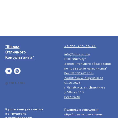
"Школа
+7-951-235-36-59
Отличного
info@shok.online
Консультанта"
ООО "Институт
дополнительного образования
по поддержке материнства"
Рег. № Л035-01235-
74/00639632 лицензии
от
01.02.2023
© 2021- 2026
г. Челябинск, ул. Цвиллинга
д.58в, кв.113
Реквизиты
Курсы консультантов
Политика в отношении
по грудному
обработки персональных
вскармливанию