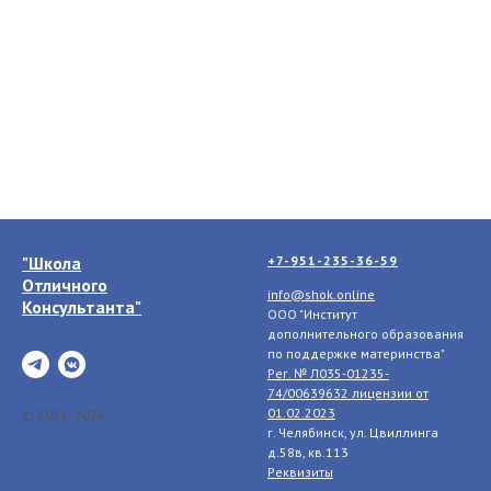
"Школа
+7-951-235-36-59
Отличного
info@shok.online
Консультанта"
ООО "Институт
дополнительного образования
по поддержке материнства"
Рег. № Л035-01235-
74/00639632 лицензии
от
01.02.2023
© 2021- 2026
г. Челябинск, ул. Цвиллинга
д.58в, кв.113
Реквизиты