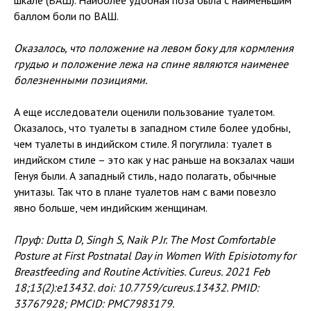
баллом боли по ВАШ.
Оказалось, что положение на левом боку для кормления
грудью и положение лежа на спине являются наименее
болезненными позициями.
А еще исследователи оценили пользование туалетом.
Оказалось, что туалеты в западном стиле более удобны,
чем туалеты в индийском стиле. Я погуглила: туалет в
индийском стиле – это как у нас раньше на вокзалах чаши
Генуя были. А западный стиль, надо полагать, обычные
унитазы. Так что в плане туалетов нам с вами повезло
явно больше, чем индийским женщинам.
Пруф: Dutta D, Singh S, Naik P Jr. The Most Comfortable
Posture at First Postnatal Day in Women With Episiotomy for
Breastfeeding and Routine Activities. Cureus. 2021 Feb
18;13(2):e13432. doi: 10.7759/cureus.13432. PMID:
33767928; PMCID: PMC7983179.