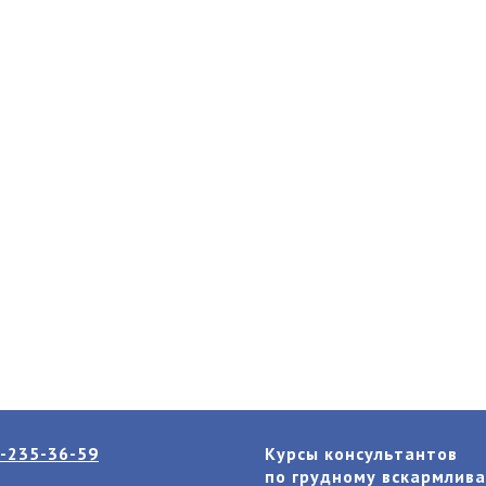
-235-36-59
Курсы консультантов
по грудному вскармлив