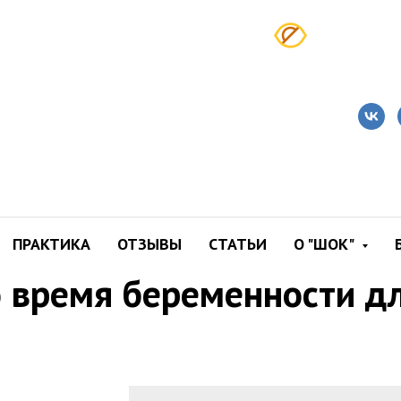
од может обратить всп
ПРАКТИКА
ОТЗЫВЫ
СТАТЬИ
О "ШОК"
о время беременности д