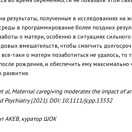
са во время беременности не показали этой связ
на результаты, полученные в исследованиях на 
среды в программирование более поздних резуль
заботы о матери, особенно в ситуациях сильного
довых вмешательств, чтобы смягчить долгосроч
и все-таки о матери позаботиться не удалось, то
сле рождения, и обеспечить ему максимально ч
 развития.
 al, Maternal caregiving moderates the impact of ant
nd Psychiatry (2021). DOI: 10.1111/jcpp.13532
нт АКЕВ, куратор ШОК