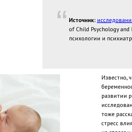
“
Источник:
исследовани
of Child Psychology and
психологии и психиатри
Известно, 
беременнос
развитии р
исследован
тоже расск
стресс вли