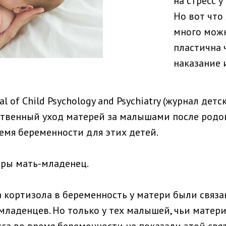
на стресс у
Но вот что
много можн
пластична 
наказание 
l of Child Psychology and Psychiatry (журнал дет
чественный уход матерей за малышами после род
емя беременности для этих детей.
ары мать-младенец.
а кортизола в беременность у матери были связ
 младенцев. Но только у тех малышей, чьи мате