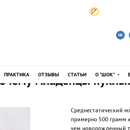
ПРАКТИКА
ОТЗЫВЫ
СТАТЬИ
О "ШОК"
очему младенцы пухлы
Среднестатический мл
примерно 500 грамм ж
чем новорожденный т