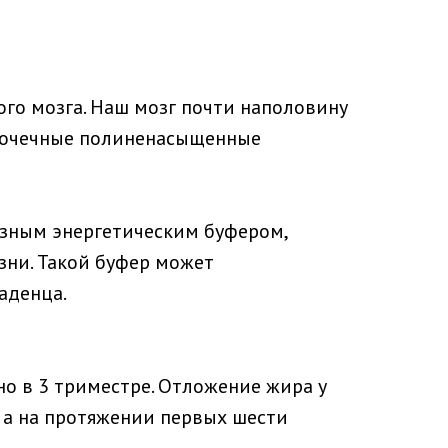
го мозга. Наш мозг почти наполовину
епочечные полиненасыщенные
азным энергетическим буфером,
зни. Такой буфер может
аденца.
о в 3 триместре. Отложение жира у
 а на протяжении первых шести