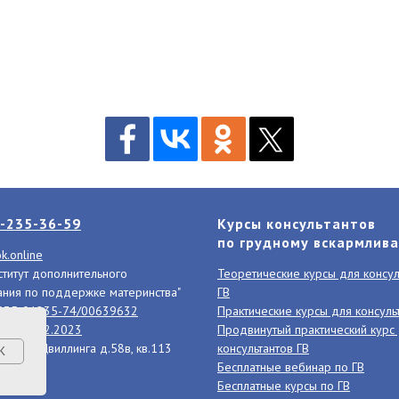
-235-36-59
Курсы консультантов
по грудному вскармлив
k.online
титут дополнительного
Теоретические курсы для консул
ния по поддержке материнства"
ГВ
Л035-01235-74/00639632
Практические курсы для консуль
и
от 01.02.2023
Продвинутый практический курс
нск, ул. Цвиллинга д.58в, кв.113
консультантов ГВ
K
ы
Бесплатные вебинар по ГВ
Бесплатные курсы по ГВ