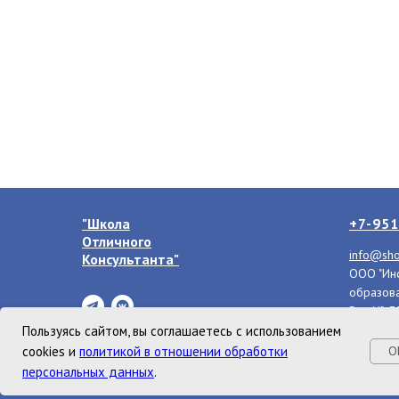
"Школа
+7-951
Отличного
info@sho
Консультанта"
ООО "Инс
образова
Рег. № 
лицензи
Пользуясь сайтом, вы соглашаетесь с использованием
© 2021- 2026
г. Челяби
cookies и
политикой в отношении обработки
O
Реквизит
персональных данных
.