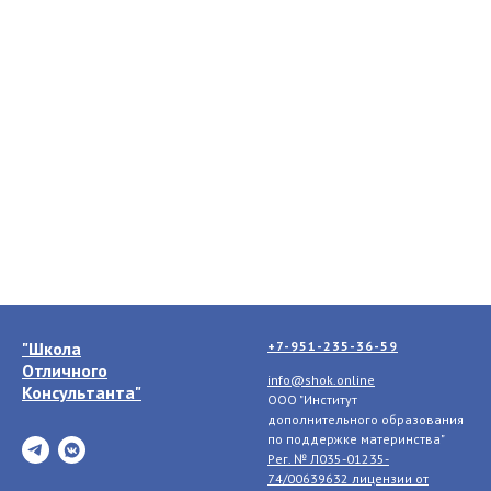
"Школа
+7-951-235-36-59
Отличного
info@shok.online
Консультанта"
ООО "Институт
дополнительного образования
по поддержке материнства"
Рег. № Л035-01235-
74/00639632 лицензии
от