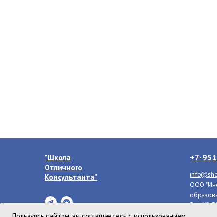
"Школа
+7-951
Отличного
info@sho
Консультанта"
ООО "Инс
образова
Рег. № 
лицензи
Пользуясь сайтом, вы соглашаетесь с использованием