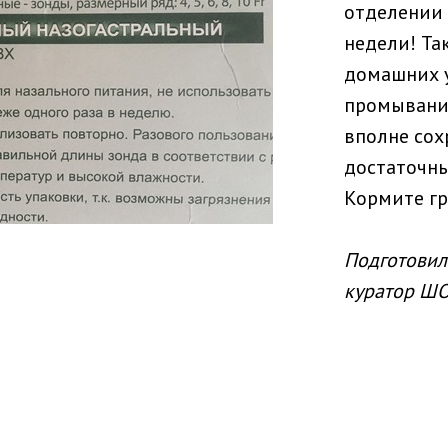
отделении 
недели! Та
домашних у
промывани
вполне сох
достаточны
Кормите гр
Подготовила
куратор Ш