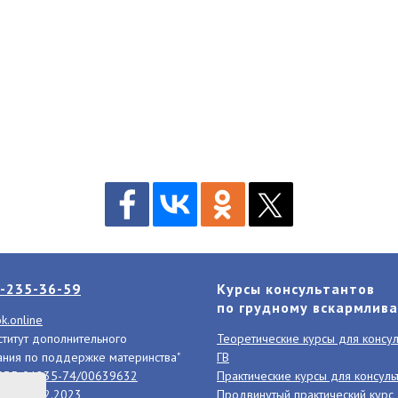
-235-36-59
Курсы консультантов
по грудному вскармлив
k.online
титут дополнительного
Теоретические курсы для консул
ния по поддержке материнства"
ГВ
Л035-01235-74/00639632
Практические курсы для консуль
и
от 01.02.2023
Продвинутый практический курс