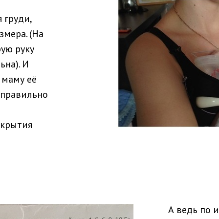
 груди,
змера. (На
рую руку
ьна). И
 маму её
к правильно
скрытия
А ведь по 