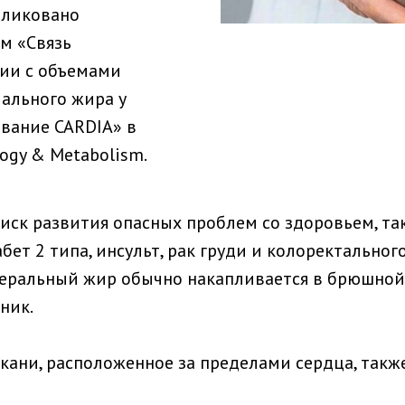
бликовано
м «Связь
ии с объемами
ального жира у
вание CARDIA» в
ology & Metabolism.
ск развития опасных проблем со здоровьем, та
бет 2 типа, инсульт, рак груди и колоректальног
сцеральный жир обычно накапливается в брюшно
ник.
кани, расположенное за пределами сердца, такж