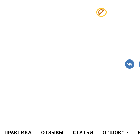
 висцеральный перикард
“
Duke Appiah et al, The Association o
ПРАКТИКА
ОТЗЫВЫ
СТАТЬИ
О "ШОК"
Visceral and Pericardial Fat Volume