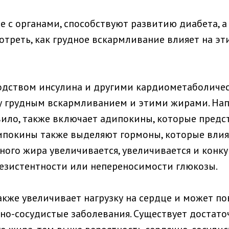
ые с органами, способствуют развитию диабета, 
треть, как грудное вскармливание влияет на эт
одством инсулина и другими кардиометаболичес
у грудным вскармливанием и этими жирами. Нап
авило, также включает адипокины, которые пред
покины также выделяют гормоны, которые влия
ного жира увеличивается, увеличивается и конку
езистентности или непереносимости глюкозы.
же увеличивает нагрузку на сердце и может пов
чно-сосудистые заболевания. Существует достат