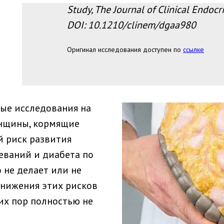
Study, The Journal of Clinical Endoc
DOI: 10.1210/clinem/dgaa980
Оригинал исследования доступен по
ссылке
ые исследования на
енщины, кормящие
й риск развития
еваний и диабета по
о не делает или не
снижения этих рисков
их пор полностью не