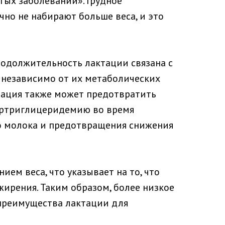
тых заболеваний». Грудное
чно не набирают больше веса, и это
одолжительность лактации связана с
 независимо от их метаболических
тация также может предотвратить
пертриглицеридемию во время
о молока и предотвращения снижения
м веса, что указывает на то, что
ирения. Таким образом, более низкое
 преимущества лактации для