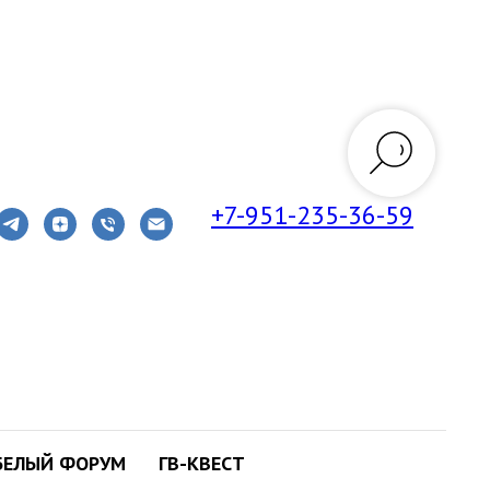
+7-951-235-36-59
иальный жир
f Lactation Duration with
БЕЛЫЙ ФОРУМ
ГВ-КВЕСТ
s in Parous Women: The CARDIA