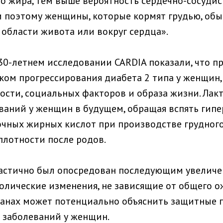
о жира, тем выше вероятность сердечно-сосудис
и поэтому женщины, которые кормят грудью, обы
 области живота или вокруг сердца».
-летнем исследовании CARDIA показали, что пр
ом прогрессирования диабета 2 типа у женщин,
ости, социальных факторов и образа жизни. Лак
еваний у женщин в будущем, обращая вспять ги
очных жирных кислот при производстве грудног
лотности после родов.
тично был опосредован последующим увеличение
лические изменения, не зависящие от общего ож
рганах может потенциально объяснить защитные
 заболеваний у женщин.