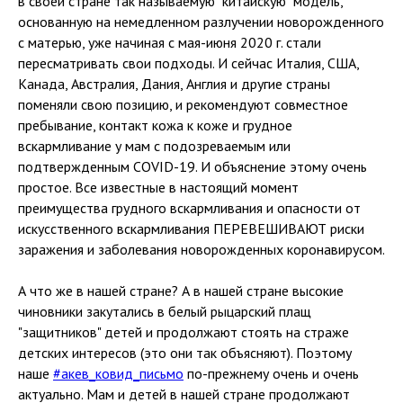
в своей стране так называемую "китайскую" модель,
основанную на немедленном разлучении новорожденного
с матерью, уже начиная с мая-июня 2020 г. стали
пересматривать свои подходы. И сейчас Италия, США,
Канада, Австралия, Дания, Англия и другие страны
поменяли свою позицию, и рекомендуют совместное
пребывание, контакт кожа к коже и грудное
вскармливание у мам с подозреваемым или
подтвержденным COVID-19. И объяснение этому очень
простое. Все известные в настоящий момент
преимущества грудного вскармливания и опасности от
искусственного вскармливания ПЕРЕВЕШИВАЮТ риски
заражения и заболевания новорожденных коронавирусом.
А что же в нашей стране? А в нашей стране высокие
чиновники закутались в белый рыцарский плащ
"защитников" детей и продолжают стоять на страже
детских интересов (это они так объясняют). Поэтому
наше
#акев_ковид_письмо
по-прежнему очень и очень
актуально. Мам и детей в нашей стране продолжают