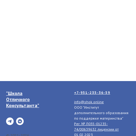
"Школа
+7-951-235-36-59
Отличного
info@shok.online
Консультанта"
ООО "Институт
дополнительного образования
по поддержке материнства"
Рег. № Л035-01235-
74/00639632 лицензии
от
01.02.2023
© 2021- 2026