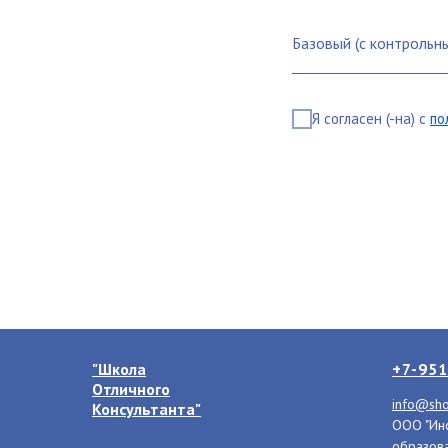
Я согласен (-на) с
по
"Школа
+7-951
Отличного
info@sho
Консультанта"
ООО "Инс
образова