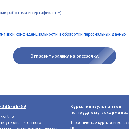
литикой конфиденциальности и обработки персональных данных
Отправить заявку на рассрочку.
-235-36-59
Курсы консультантов
по грудному вскармлив
k.online
титут дополнительного
Теоретические курсы для консул
ния по поддержке материнства"
ГВ