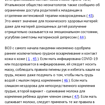
Итальянское общество неонатологов также сообщило об
ограничении доступа родителей к младенцам в
отделении интенсивной терапии новорожденных (
43
).
Это имеет значение для психического здоровья матерей:
даже для матерей доношенных детей разлучение
отрицательно сказывается на эмоциональном состоянии,
усугубляя симптомы материнской депрессии (
44
).
ВОЗ с самого начала пандемии неизменно одобряла
раннее исключительно грудное вскармливание и контакт
кожа-к коже (
1
,
45
). Если мать инфицирована COVID-19
или подозревается в инфицировании, ей следует носить
маску, соблюдать правила гигиены рук и избегать кашля на
грудь, можно даже подумать о том, чтобы мыть грудь
водой с мылом перед кормлением (
46
). Если мать
слишком нездорова для непосредственного кормления
грудью, второй вариант - сцеживание молока для
кормления ребёнка другим членом семьи (
47
). Если мать
сцеживает молоко, следует применять те же правила в