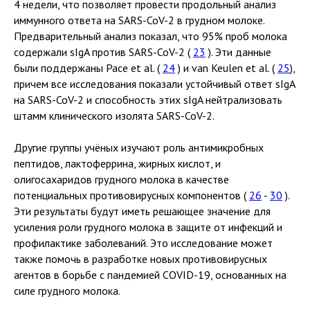
4 недели, что позволяет провести продольный анализ
иммунного ответа на SARS-CoV-2 в грудном молоке.
Предварительный анализ показал, что 95% проб молока
содержали sIgA против SARS-CoV-2 (
23
). Эти данные
были поддержаны Pace et al. (
24
) и van Keulen et al. (
25
),
причем все исследования показали устойчивый ответ sIgA
на SARS-CoV-2 и способность этих sIgA нейтрализовать
штамм клинического изолята SARS-CoV-2.
Другие группы учёных изучают роль антимикробных
пептидов, лактоферрина, жирных кислот, и
олигосахаридов грудного молока в качестве
потенциальных противовирусных компонентов (
26
-
30
).
Эти результаты будут иметь решающее значение для
усиления роли грудного молока в защите от инфекций и
профилактике заболеваний. Это исследование может
также помочь в разработке новых противовирусных
агентов в борьбе с пандемией COVID-19, основанных на
силе грудного молока.