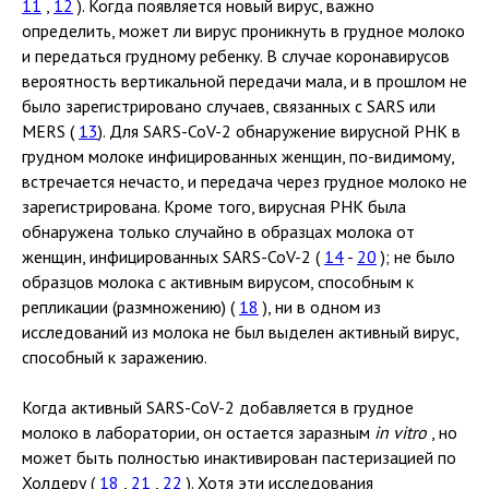
11
,
12
). Когда появляется новый вирус, важно
определить, может ли вирус проникнуть в грудное молоко
и передаться грудному ребенку. В случае коронавирусов
вероятность вертикальной передачи мала, и в прошлом не
было зарегистрировано случаев, связанных с SARS или
MERS (
13
). Для SARS-CoV-2 обнаружение вирусной РНК в
грудном молоке инфицированных женщин, по-видимому,
встречается нечасто, и передача через грудное молоко не
зарегистрирована. Кроме того, вирусная РНК была
обнаружена только случайно в образцах молока от
женщин, инфицированных SARS-CoV-2 (
14
-
20
); не было
образцов молока с активным вирусом, способным к
репликации (размножению) (
18
), ни в одном из
исследований из молока не был выделен активный вирус,
способный к заражению.
Когда активный SARS-CoV-2 добавляется в грудное
молоко в лаборатории, он остается заразным
in vitro
, но
может быть полностью инактивирован пастеризацией по
Холдеру (
18
,
21
,
22
). Хотя эти исследования