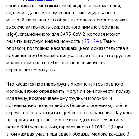
проводились с молоком неинфицированных матерей,
недавние данные, полученные от инфицированных
матерей, показали, что образцы молока демонстрируют
высокую активность секреторного иммуноглобулина
(sIgA), специфичного для SARS-CoV-2, которая может
снизить вирусную инфекционность (
23
,
24
). Таким
образом, постоянно накапливающиеся доказательства в
подавляющем большинстве указывают на то, что грудное
молоко само по себе безопасно и не является
переносчиком вирусов.
Что касается противовирусных компонентов грудного
молока, важно определить, могут ли они принести пользу
младенцу, вскармливаемому грудным молоком, и
потенциально помочь либо в борьбе с болезнью, либо в
первую очередь защитить ребенка от заражения. Пауэлл и
др. проводят проспективное исследование с участием
более 800 женщин, выздоровевших от COVID-19, при
этом каждая участница сдает образцы молока каждые 3-