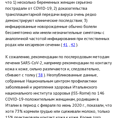
что 1) несколько беременных женщин серьезно
пострадали от COVID-19, 2) доказательства
трансплацентарной передачи вируса очень редко
демонстрируют клинические последствия; 3)
инфицированные новорожденные обычно болели
бессимптомно или имели незначительные симптомы с
аналогичной частотой инфицирования при естественных
родах или кесаревом сечении (
41
,
42
).
К сожалению, рекомендации по послеродовым методам
лечения SARS-CoV-2, например рекомендации по контакту
кожа к коже, сильно различаются и, следовательно,
сбивают с толку (
38
). Неопубликованные данные,
собранные Национальным центром профилактики
заболеваний и укрепления здоровья Итальянского
национального института здоровья (ISS-Rome) по 146
COVID-19-положительным женщинам, родившим в
Италии в период с февраля по июнь 2020 г., показали, что
хотя 73% кормили грудью или сцеживали молоко, только
15% практиковали контакт кожа к коже. Кроме того,