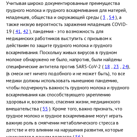
Учитывая широко документированные преимущества
грудного молока и грудного вскармливания для матерей,
младенцев, общества и окружающей среды (
3
,
54
), а
также низкую вероятность заражения младенцев COVID-
19 (
41
,
42
), пандемия - это возможность для
медицинских работников выступить с призывом к
действиям по защите грудного молока и грудного
вскармливания. Поскольку живых вирусов в грудном
молоке обнаружено не было, напротив, были найдены
специфические антитела против SARS-CoV-2 (
18
,
23
,
24
),
(в смеси нет ничего подобного и не может быть), то все
медики должны использовать нынешнюю пандемию,
чтобы подчеркнуть важность грудного молока и грудного
вскармливания как способствующего укреплению
здоровья и, возможно, спасения жизни, медицинского
вмешательства (
55
). Кроме того, важно признать, что
грудное молоко и грудное вскармливание могут играть
важную роль в смягчении метаболического стресса в
детстве и его влиянии на нарушения развития, которые
начинаются в раннем возрасте (
56
).