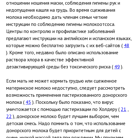
отношении ношения маски, соблюдения гигиены рук и
недопущения кашля на грудь. Во время сцеживания
молока необходимо дать членам семьи четкие
инструкции по соблюдению гигиены молокоотсоса.
Центры по контролю и профилактике заболеваний
предлагают инструкции на английском и испанском языках,
которые можно бесплатно загрузить с их веб-сайтов (
48
). Кроме того, недавно было описано использование
раствора хлора в качестве эффективной
дезактивирующей среды без токсического риска (
49
).
Если мать не может кормить грудью или сцеженное
материнское молоко недоступно, следует рассмотреть
возможность применения пастеризованного донорского
молока (
45
). Поскольку было показано, что вирус
уничтожается с помощью пастеризации по Холдеру (
21
,
22
), донорское молоко будет лучшим выбором, чем
детская смесь. Надо помнить о том, что использование
донорского молока будет приоритетным для детей с
очень низкой массой тела при рождении. Мы признаем,