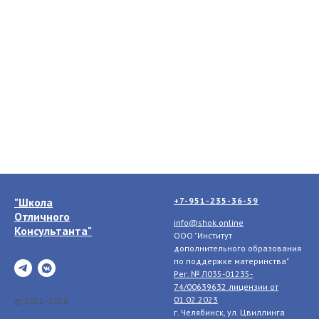
"Школа
+7-951-235-36-59
Отличного
info@shok.online
Консультанта"
ООО "Институт
дополнительного образования
по поддержке материнства"
Рег. № Л035-01235-
74/00639632 лицензии
от
01.02.2023
© 2021- 2026
г. Челябинск, ул. Цвиллинга