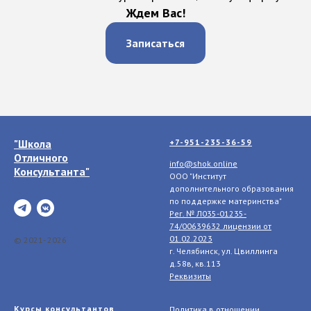
Ждем Вас!
Записаться
"Школа
+7-951-235-36-59
Отличного
info@shok.online
Консультанта"
ООО "Институт
дополнительного образования
по поддержке материнства"
Рег. № Л035-01235-
74/00639632 лицензии
от
01.02.2023
© 2021- 2026
г. Челябинск, ул. Цвиллинга
д.58в, кв.113
Реквизиты
Курсы консультантов
Политика в отношении