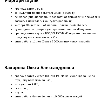
Маргарита Дик
преподаватель ВОЗ;
консультант-преподаватель АКЕВ (с 2008 г);
психолог (специализации: возрастная психология, психология
развития, психология консультирования);
эксперт Общественной палаты Челябинской области;
руководитель Центра культуры материнства «Матушка»;
преподаватель курса ВОЗ/ЮНИСЕФ «Консультирование по
грудному вскармливанию», CIMI;
опыт работы 11 лет (более 7000 личных консультаций).
Захарова Ольга Александровна
преподаватель курса ВОЗ/ЮНИСЕФ "Консультирование по
грудному вскармливанию",
консультант АКЕВ,
психолог,
доула,
опыт работы более 16 лет и 10 000 консультаций