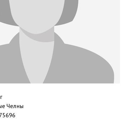
г
ые Челны
75696