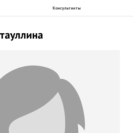
Консультанты
атауллина