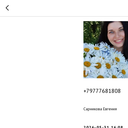
Сарников
+79777681808
Сарникова Евгения
2026-05-31 16:08