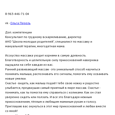
8-963-446-71-04
vk -
Ольга Перель
Доп. компетенции
Консультант по грудному вскармливанию, директор
АНО "Школа молодых родителей", специалист по массажу и
мануальной терапии, многодетная мама.
Исскуство массажа уходит корнями в самую древность.
Благотворность и целительную силу прикосновений наверняка
ощущала на себе каждая из вас.
Ранний развивающий массаж - это уникальный способ научиться
понимать малыша, распознавать его сигналы, помогать ему осваивать
новые умелки.
Счастье - видеть, как малыш подаёт тебе свою ножку и радостно
улыбается, предвкушая самый приятный в мире массаж. Счастье -
понимать, как ты помогла ему справиться с коликами. Как он стал
уверенно сидеть или ползать. И все это благодаря нежным
прикосновениям, тёплым и любящим маминым рукам и голосу.
Приглашаю вас окунуться в этот мир прикосновений и любви вместе
со мной!