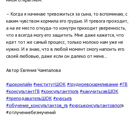
– Когда я начинаю тревожиться за сына, то вспоминаю, с
каким чувством кормила его грудью. И тревога проходит,
а на ее место откуда-то изнутри приходит уверенность,
что я всегда могу его защитить. Мне даже кажется, что
идет тот же самый процесс, только молоко нам уже не
нужно. И я знаю, что в любой момент смогу напоить его
своей любовью, даже если он далеко от меня…
Автор Евгения Чампалова
#шоконлайн
#институтШОК
#грудноевскармливание
#ГВ
#консультантГВ
#консультантпогв
#какучитьсявШОК
#преподавательШОК
#курсыгв
#обучение_консультантов_гв
#курсыконсультантовпог
в
#отлучениебезмучений