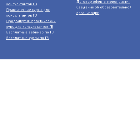
Договор оферты мероприятия
консультантов ГВ
Сведения об образовательной
Практические курсы для
организации
консультантов ГВ
Продвинутый практический
курс для консультантов ГВ
Бесплатные вебинар по ГВ
Бесплатные курсы по ГВ