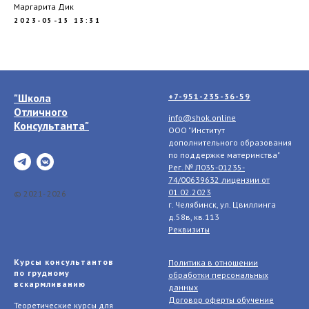
Маргарита Дик
2023-05-15 13:31
"Школа
+7-951-235-36-59
Отличного
info@shok.online
Консультанта"
ООО "Институт
дополнительного образования
по поддержке материнства"
Рег. № Л035-01235-
74/00639632 лицензии
от
01.02.2023
© 2021- 2026
г. Челябинск, ул. Цвиллинга
д.58в, кв.113
Реквизиты
Курсы консультантов
Политика в отношении
по грудному
обработки персональных
вскармливанию
данных
Договор оферты обучение
Теоретические курсы для