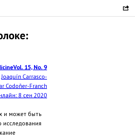
олоке:
cineVol. 15, No. 9
,
Joaquín Carrasco-
lar Codoñer-Franch
лайн: 8 сен 2020
х и может быть
о исследования
ржание