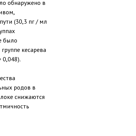
ло обнаружено в
ивом,
ти (30,3 пг / мл
руппах
е было
 группе кесарева
 0,048).
чества
ьных родов в
олоке снижаются
итмичность