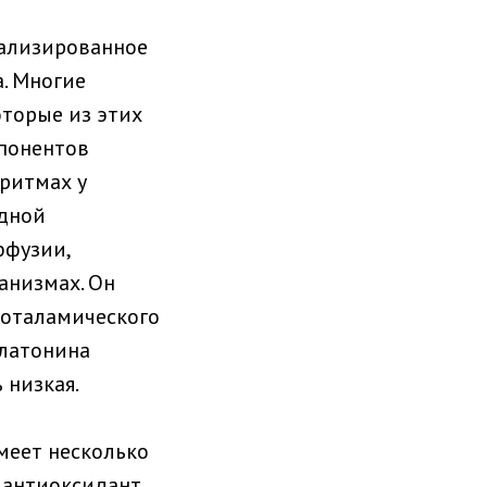
иализированное
. Многие
оторые из этих
мпонентов
 ритмах у
идной
ффузии,
анизмах. Он
поталамического
елатонина
 низкая.
меет несколько
 антиоксидант,