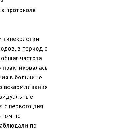
ли
 в протоколе
и гинекологии
одов, в период с
а общая частота
о практиковалась
ания в больнице
го вскармливания
ивидуальные
 с первого дня
нтом по
наблюдали по