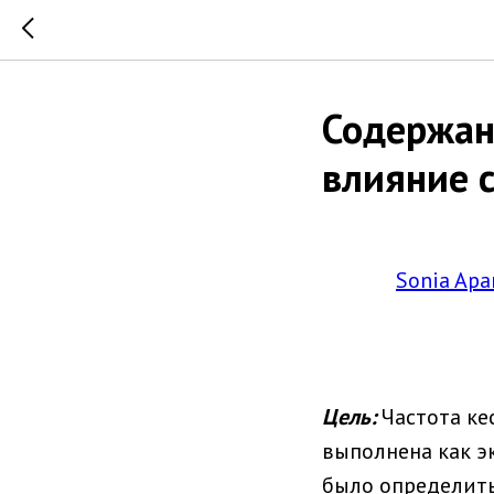
Содержан
влияние 
Sonia Apa
Цель:
Частота ке
выполнена как э
было определить