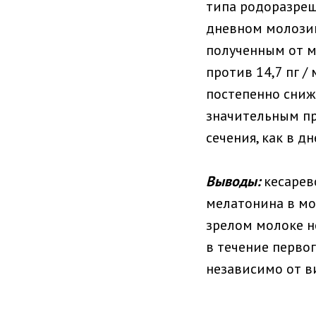
типа родоразреш
дневном молозив
полученным от ма
против 14,7 пг / 
постепенно сниж
значительным пр
сечения, как в д
Выводы:
кесарев
мелатонина в мо
зрелом молоке н
в течение перво
независимо от в