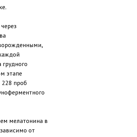
ке.
 через
ва
оворожденными,
 каждой
 грудного
ом этапе
 228 проб
уноферментного
ем мелатонина в
езависимо от