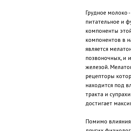
Грудное молоко 
питательное и ф
компоненты этой
компонентов в н
является мелато
позвоночных, и
железой. Мелато
рецепторы котор
находится под в
тракта и супрах
достигает максим
Помимо влияния 
других физиолог