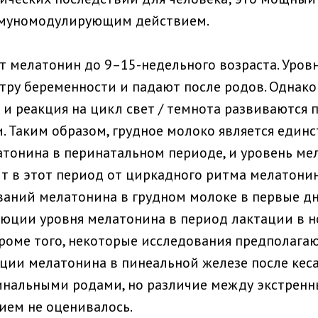
муномодулирующим действием.
т мелатонин до 9–15-недельного возраста. Уров
тру беременности и падают после родов. Однако
и реакция на цикл свет / темнота развиваются 
и. Таким образом, грудное молоко является един
тонина в перинатальном периоде, и уровень ме
т в этот период от циркадного ритма мелатони
ваний мелатонина в грудном молоке в первые д
юции уровня мелатонина в период лактации в 
Кроме того, некоторые исследования предполага
еции мелатонина в пинеальной железе после кеса
инальными родами, но различие между экстрен
ием не оценивалось.