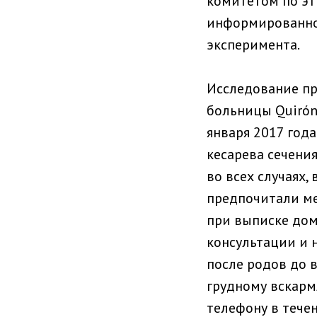
комитетом по эт
информированное
эксперимента.
Исследование пр
больницы Quirón 
января 2017 года
кесарева сечени
во всех случаях,
предпочитали ме
при выписке дом
консультации и 
после родов до 
грудному вскарм
телефону в тече