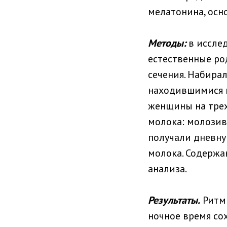
мелатонина, осн
Методы:
в иссле
естественные ро
сечения. Набира
находившимися 
женщины на трех
молока: молозив
получали дневну
молока. Содерж
анализа.
Результаты.
Ритми
ночное время со