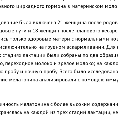
овного циркадного гормона в материнском моло
дование была включена 21 женщина после родов
довые пути и 18 женщин после планового кесаре
лись только здоровые матери с нормальными н
исключительно на грудном вскармливании. Для
 стадиях лактации были собраны по два образца
о, переходное молоко и зрелое молоко; на кажд
ю пробу и ночную пробу. Всего было исследовано
ание мелатонина анализировали с помощью имм
чность мелатонина с более высоким содержани
хранялась на каждой из трех стадий лактации, н