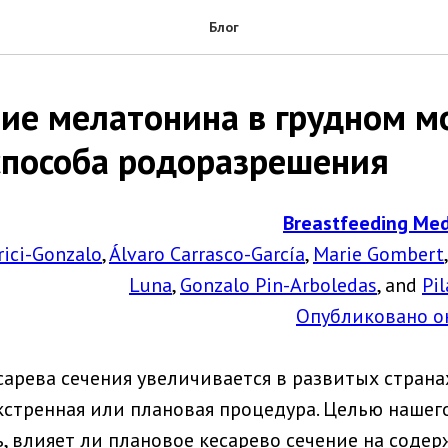
Блог
ие мелатонина в грудном м
способа родоразрешения
Breastfeeding Medi
rici-Gonzalo
,
Álvaro Carrasco-García
,
Marie Gombert
Luna
,
Gonzalo Pin-Arboledas
, and
Pi
Опубликовано он
сарева сечения увеличивается в развитых страна
кстренная или плановая процедура. Целью нашег
, влияет ли плановое кесарево сечение на соде