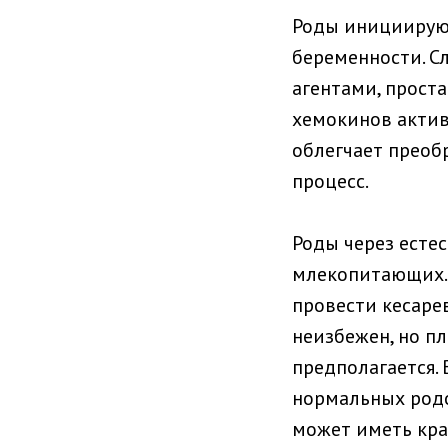
Роды инициирую
беременности. С
агентами, прос
хемокинов актив
облегчает преоб
процесс.
Роды через есте
млекопитающих. 
провести кесарев
неизбежен, но пл
предполагается. 
нормальных родо
может иметь кра