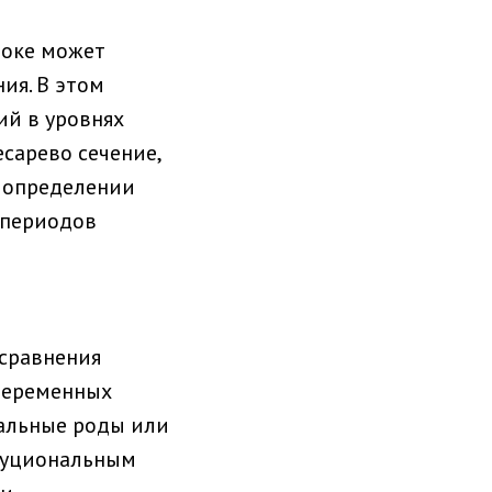
локе может
ия. В этом
ий в уровнях
сарево сечение,
в определении
 периодов
сравнения
беременных
нальные роды или
итуциональным