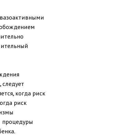
, вазоактивными
вобождением
нительно
алительный
ождения
, следует
ется, когда риск
огда риск
низмы
й процедуры
енка.