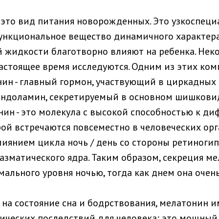
- это вид питания новорожденных. Это узкоспец
ункциональное вещество динамичного характера
 жидкости благотворно влияют на ребенка. Нек
астоящее время исследуются. Одним из этих ко
нин - главный гормон, участвующий в циркадных
 индоламин, секретируемый в основном шишков
нин - это молекула с высокой способностью к ди
ой встречаются повсеместно в человеческих орг
лиянием цикла ночь / день со стороны ретиноги
иазматического ядра. Таким образом, секреция м
ального уровня ночью, тогда как днем ​​она очень
на состояние сна и бодрствования, мелатонин и
ических последствий для человека; это мощный