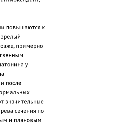
ни повышаются к
 зрелый
позже, примерно
ственным
латонина у
на
ни после
нормальных
ют значительные
рева сечения по
ным и плановым