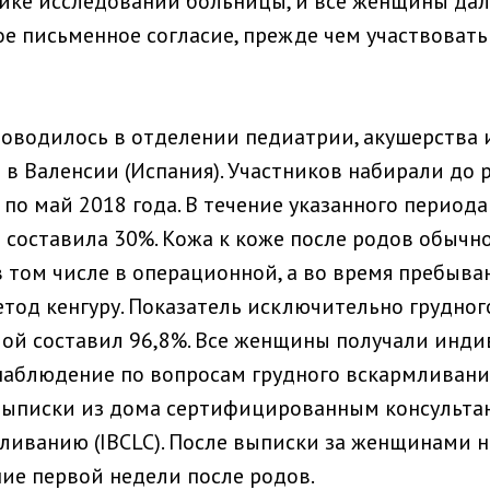
ике исследований больницы, и все женщины да
 письменное согласие, прежде чем участвовать
оводилось в отделении педиатрии, акушерства 
в Валенсии (Испания). Участников набирали до р
 по май 2018 года. В течение указанного период
я составила 30%. Кожа к коже после родов обычн
 в том числе в операционной, а во время пребыв
тод кенгуру. Показатель исключительно грудно
ой составил 96,8%. Все женщины получали инд
наблюдение по вопросам грудного вскармливания
выписки из дома сертифицированным консульта
ливанию (IBCLC). После выписки за женщинами 
ние первой недели после родов.