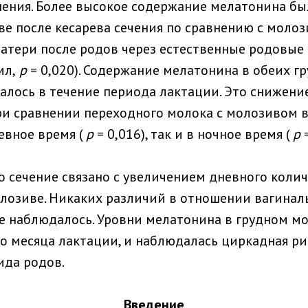
ения. Более высокое содержание мелатонина бы
е после кесарева сечения по сравнению с молоз
тери после родов через естественные родовые пу
мл,
p
= 0,020). Содержание мелатонина в обеих г
алось в течение периода лактации. Это снижени
и сравнении переходного молока с молозивом в
невное время (
p
= 0,016), так и в ночное время (
p
=
о сечение связано с увеличением дневного коли
лозиве. Никаких различий в отношении вагинал
е наблюдалось. Уровни мелатонина в грудном м
го месяца лактации, и наблюдалась циркадная р
ида родов.
Введение