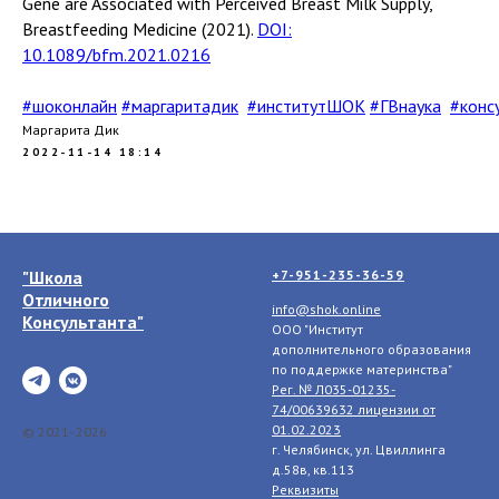
Gene are Associated with Perceived Breast Milk Supply,
Breastfeeding Medicine (2021).
DOI:
10.1089/bfm.2021.0216
#шоконлайн
#маргаритадик
#институтШОК
#ГВнаука
#конс
Маргарита Дик
2022-11-14 18:14
"Школа
+7-951-235-36-59
Отличного
info@shok.online
Консультанта"
ООО "Институт
дополнительного образования
по поддержке материнства"
Рег. № Л035-01235-
74/00639632 лицензии
от
01.02.2023
© 2021- 2026
г. Челябинск, ул. Цвиллинга
д.58в, кв.113
Реквизиты