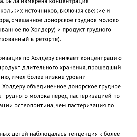
а. Была измерена концентрация
скольких источников, включая свежие и
ора, смешанное донорское грудное молоко
ванное по Холдеру) и продукт грудного
изованный в реторте).
еризация по Холдеру снижает концентрацию
продукт длительного хранения, прошедший
цию, имел более низкие уровни
о Холдеру объединенное донорское грудное
е грудного молока перед пастеризацией по
ции остеопонтина, чем пастеризация по
ных детей наблюдалась тенденция к более