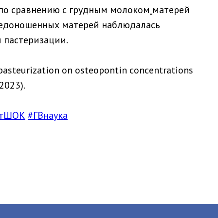
по сравнению с грудным молоком
матерей
 недоношенных матерей наблюдалась
 пастеризации.
 pasteurization on osteopontin concentrations
2023).
утШОК
#ГВнаука