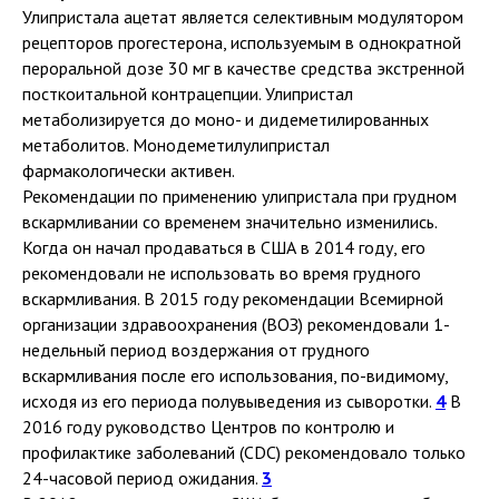
Улипристала ацетат является селективным модулятором
рецепторов прогестерона, используемым в однократной
пероральной дозе 30 мг в качестве средства экстренной
посткоитальной контрацепции. Улипристал
метаболизируется до моно- и дидеметилированных
метаболитов. Монодеметилулипристал
фармакологически активен.
Рекомендации по применению улипристала при грудном
вскармливании со временем значительно изменились.
Когда он начал продаваться в США в 2014 году, его
рекомендовали не использовать во время грудного
вскармливания. В 2015 году рекомендации Всемирной
организации здравоохранения (ВОЗ) рекомендовали 1-
недельный период воздержания от грудного
вскармливания после его использования, по-видимому,
исходя из его периода полувыведения из сыворотки.
4
В
2016 году руководство Центров по контролю и
профилактике заболеваний (CDC) рекомендовало только
24-часовой период ожидания.
3