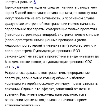
наступит раньше.
3
Гормональные методы не следует начинать раньше, чем
через 5 дней после улипристала ацетата, поскольку они
могут повлиять на его активность. В противном случае
сразу после экстренной контрацепции можно начинать
пероральные препараты, содержащие только прогестин
(левоноргестрел, норэтиндрон), внутриматочные спирали
(левоноргестрел), инъекционные препараты (депо-
медроксипрогестерон) и имплантаты (этоногестрел или
левоноргестрел). Руководящие принципы ВОЗ
рекомендуют не вводить прогестины в виде инъекций до
6 недель после родов, а руководящие принципы CDC —
нет.
3
,
4
Эстрогенсодержащие контрацептивы (пероральные,
пластыри, вагинальные кольца) обычно избегают
кормящих матерей, поскольку они могут препятствовать
лактации. Однако это эффект, зависящий от дозы и
времени. Различные рекомендации различаются в
отношении времени, когда можно начинать прием
эстрогенсодержащих