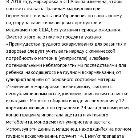
В 2018 году маркировка в США была изменена, чтобы
соответствовать Правилам маркировки при
беременности и лактации Управления по санитарному
надзору за качеством пищевых продуктов и
медикаментов США, без указания периода ожидания.
Вместо этого на этикетке продукта указано:
«Преимущества грудного вскармливания для развития и
здоровья следует учитывать наряду с клинической
потребностью матери в (улипристале) и любыми
потенциальными неблагоприятными последствиями для
ребенка, находящегося на грудном вскармливании, от
(улипристала) или от основного состояния матери».
Изменение в маркировке, по-видимому, связано с
неопубликованным исследованием, описанным на листке-
вкладыше. Молоко собирали в ходе исследования у 12
кормящих женщин с интервалом в 24 часа для измерения
концентрации улипристала ацетата и активного
метаболита, монодеметил-улипристала ацетата.
Используя эти данные, младенец, находящийся на полном
грудном вскармливании, получит ~4,1 мкг/кг препарата