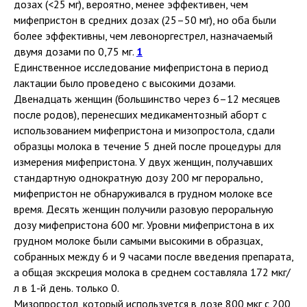
дозах (<25 мг), вероятно, менее эффективен, чем
мифепристон в средних дозах (25–50 мг), но оба были
более эффективны, чем левоноргестрел, назначаемый
двумя дозами по 0,75 мг.
1
Единственное исследование мифепристона в период
лактации было проведено с высокими дозами.
Двенадцать женщин (большинство через 6–12 месяцев
после родов), перенесших медикаментозный аборт с
использованием мифепристона и мизопростола, сдали
образцы молока в течение 5 дней после процедуры для
измерения мифепристона. У двух женщин, получавших
стандартную однократную дозу 200 мг перорально,
мифепристон не обнаруживался в грудном молоке все
время. Десять женщин получили разовую пероральную
дозу мифепристона 600 мг. Уровни мифепристона в их
грудном молоке были самыми высокими в образцах,
собранных между 6 и 9 часами после введения препарата,
а общая экскреция молока в среднем составляла 172 мкг/
л в 1-й день. только 0.
Мизопростол, который используется в дозе 800 мкг с 200