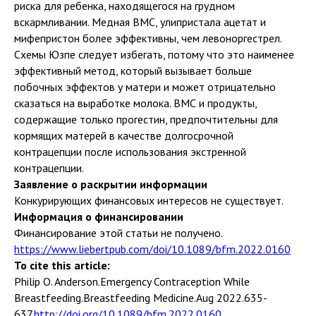
риска для ребенка, находящегося на грудном
вскармливании. Медная ВМС, улипристала ацетат и
мифепристон более эффективны, чем левоноргестрел.
Схемы Юзпе следует избегать, потому что это наименее
эффективный метод, который вызывает больше
побочных эффектов у матери и может отрицательно
сказаться на выработке молока. ВМС и продукты,
содержащие только прогестин, предпочтительны для
кормящих матерей в качестве долгосрочной
контрацепции после использования экстренной
контрацепции.
Заявление о раскрытии информации
Конкурирующих финансовых интересов не существует.
Информация о финансировании
Финансирование этой статьи не получено.
https://www.liebertpub.com/doi/10.1089/bfm.2022.0160
To cite this article:
Philip O. Anderson.Emergency Contraception While
Breastfeeding.Breastfeeding Medicine.Aug 2022.635-
637.
http://doi.org/10.1089/bfm.2022.0160