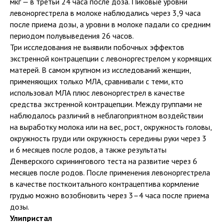
мкг — в третьи 24 часа после доза. Пиковые уровни
левоноргестрела в молоке наблюдались через 3,9 часа
после приема дозы, а уровни в молоке падали со средним
периодом полувыведения 26 часов.
Три исследования не выявили побочных эффектов
экстренной контрацепции с левоноргестрелом у кормящих
матерей. В самом крупном из исследований женщин,
применяющих только МЛА, сравнивали с теми, кто
использовал МЛА плюс левоноргестрел в качестве
средства экстренной контрацепции. Между группами не
наблюдалось различий в неблагоприятном воздействии
на выработку молока или на вес, рост, окружность головы,
окружность груди или окружность середины руки через 3
и 6 месяцев после родов, а также результаты
Денверского скринингового теста на развитие через 6
месяцев после родов. После применения левоноргестрела
в качестве посткоитального контрацептива кормление
грудью можно возобновить через 3–4 часа после приема
дозы.
Улипристал