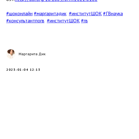
#шоконлайн
#маргаритадик
#институтШОК
#ГВнаука
#консультантпогв
#институтШОК
#гв
Маргарита Дик
2023-01-04 12:13