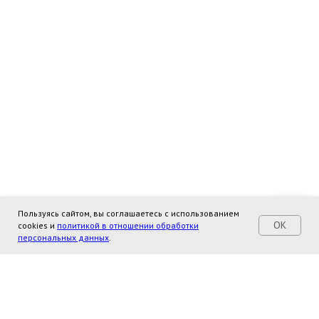
Пользуясь сайтом, вы соглашаетесь с использованием
OK
cookies и
политикой в отношении обработки
персональных данных
.
"Школа
+7-951-235-36-59
Отличного
info@shok.online
Консультанта"
ООО "Институт