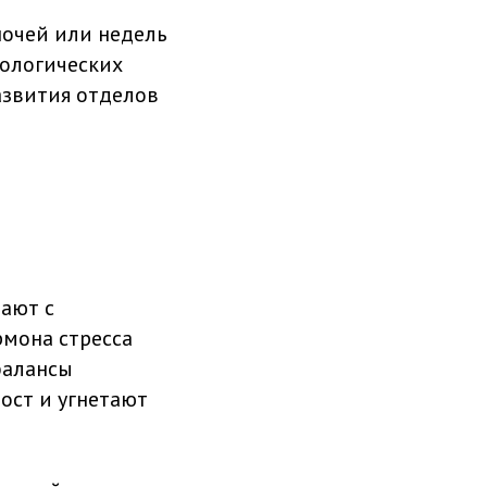
ночей или недель
рологических
азвития отделов
чают с
рмона стресса
балансы
ост и угнетают