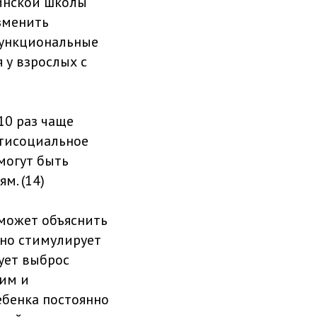
цинской школы
зменить
функциональные
 у взрослых с
10 раз чаще
нтисоциальное
могут быть
м. (14)
может объяснить
рно стимулирует
рует выброс
ким и
ебенка постоянно