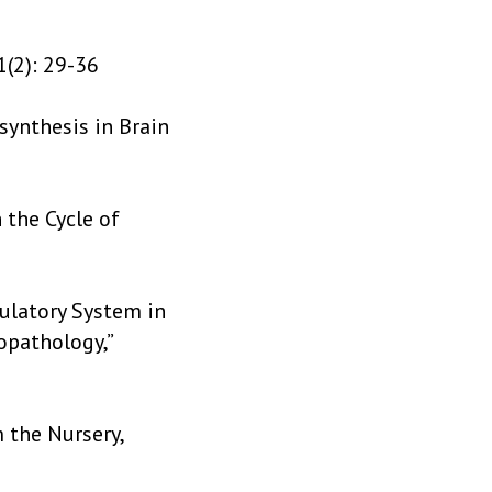
(2): 29-36
osynthesis in Brain
 the Cycle of
gulatory System in
opathology,”
m the Nursery,