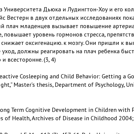
з Университета Дьюка и Лудингтон-Хоу и его кол
йс Вестерн в двух отдельных исследованиях пока
й плач младенцев вызывает повышение артериа
, повышает уровень гормонов стресса, препятств
 снижает оксигенацию. к мозгу. Они пришли к выв
уход, должны реагировать на плач ребенка быст
и всесторонне. (3, 4)
-Reactive Cosleeping and Child Behavior: Getting a G
ight,” Master’s thesis, Department of Psychology, Uni
; Long Term Cognitive Development in Children with 
es of Health, Archives of Disease in Childhood 2004