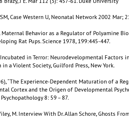
88 Brazy, J E. Mar 112 (3): 457-61. Duke University
SM, Case Western U, Neonatal Network 2002 Mar; 21
 al. Maternal Behavior as a Regulator of Polyamine Bi
loping Rat Pups. Science 1978, 199:445-447.
), “Incubated in Terror: Neurodevelopmental Factors in
n in a Violent Society, Guilford Press, New York.
1996), “The Experience-Dependent Maturation of a Re
ontal Cortex and the Origen of Developmental Psych
Psychopathology 8: 59 – 87.
Wiley, M. Interview With Dr. Allan Schore, Ghosts Fro