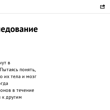
ледование
чут в
Пытаясь понять,
о их тела и мозг
огда
онов в течение
 к другим