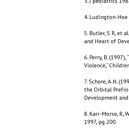
3. J pediatrics 19
4. Ludington-Hoe 
5. Butler, S R, et
and Heart of Deve
6. Perry, B. (1997
Violence,” Childre
7. Schore, A.N. (
the Orbital Prefr
Development and 
8. Karr-Morse, R, 
1997, pg 200.