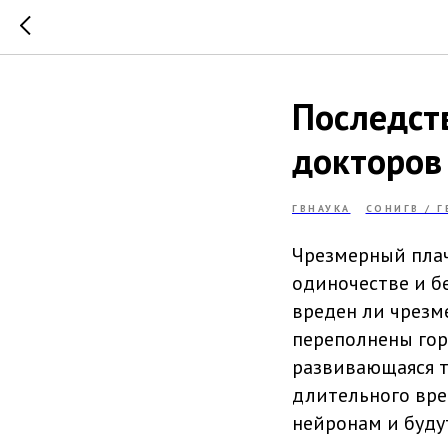
Последст
докторов 
ГВНАУКА
СОНИГВ / 
Чрезмерный плач 
одиночестве и бе
вреден ли чрезме
переполнены гор
развивающаяся т
длительного вре
нейронам и буду