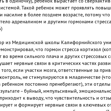
ть в одиночку), ребенок вырастает со сверхакти
истемой. Такой ребенок может проявлять повыш
и насилие в более позднем возрасте, потому что
 тело адреналином и другими гормонами стресс
6)
р из Медицинской школы Калифорнийского унив
монстрировал, что гормон стресса кортизол (ко
г во время сильного плача и других стрессовых 
ушает нервные связи в критических частях разв
того, если участки мозга, ответственные за при
онтроль, не стимулируются в младенчестве (чт
 ребенком постоянно пренебрегают), эти отделы
результате – буйный, импульсивный, эмоциональ
 приходит к выводу, что чувствительность и отз
ирует и формирует нервные связи в ключевых от