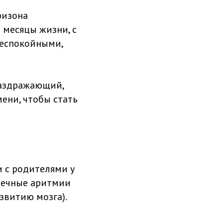
ризона
 месяцы жизни, с
беспокойными,
раздражающий,
ени, чтобы стать
и с родителями у
дечные аритмии
звитию мозга).