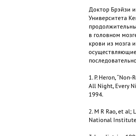
Доктор Брэйзи и
Университета Ке
продолжительны
в головном мозге
крови из мозга и
осуществляющие 
последовательно 
1. P. Heron, “Non
All Night, Every N
1994.
2. M R Rao, et al
National Institut