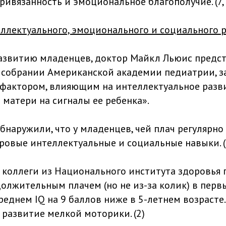
ивязанность и эмоциональное благополучие. (7, 
еллектуального, эмоционального и социального 
азвитию младенцев, доктор Майкл Льюис предст
 собрании Американской академии педиатрии, з
актором, влияющим на интеллектуальное разви
 матери на сигналы ее ребенка».
наружили, что у младенцев, чей плач регулярно 
ровые интеллектуальные и социальные навыки. (
 коллеги из Национального института здоровья 
олжительным плачем (но не из-за колик) в перв
реднем IQ на 9 баллов ниже в 5-летнем возрасте
 развитие мелкой моторики. (2)