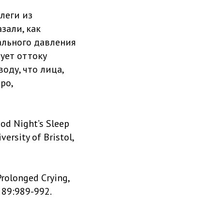
леги из
зали, как
льного давления
ует оттоку
оду, что лица,
ро,
ood Night’s Sleep
versity of Bristol,
Prolonged Crying,
; 89:989-992.