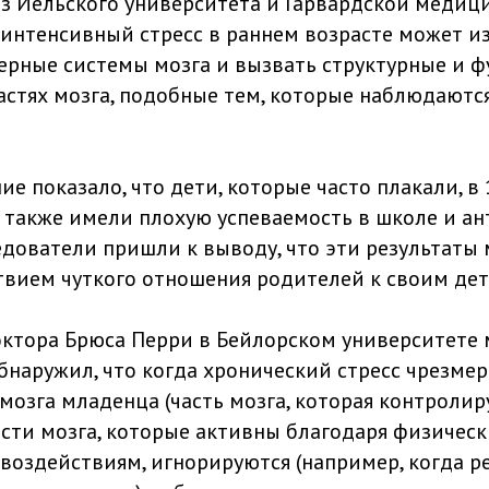
з Йельского университета и Гарвардской меди
 интенсивный стресс в раннем возрасте может и
рные системы мозга и вызвать структурные и 
астях мозга, подобные тем, которые наблюдаются
е показало, что дети, которые часто плакали, в 
а также имели плохую успеваемость в школе и а
едователи пришли к выводу, что эти результаты 
твием чуткого отношения родителей к своим детя
ктора Брюса Перри в Бейлорском университете 
обнаружил, что когда хронический стресс чрезме
мозга младенца (часть мозга, которая контроли
части мозга, которые активны благодаря физичес
оздействиям, игнорируются (например, когда р