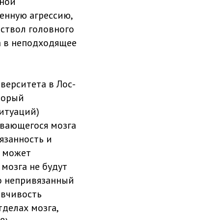
вной
енную агрессию,
 ствол головного
а в неподходящее
ерситета в Лос-
торый
ситуаций)
ивающегося мозга
вязанность и
о может
 мозга не будут
но непривязанный
ывчивость
делах мозга,