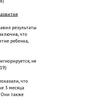
8)
развития
авил результаты
аключив, что
тие ребенка,
игнорируется, не
19)
показали, что
ые 3 месяца
. Они также