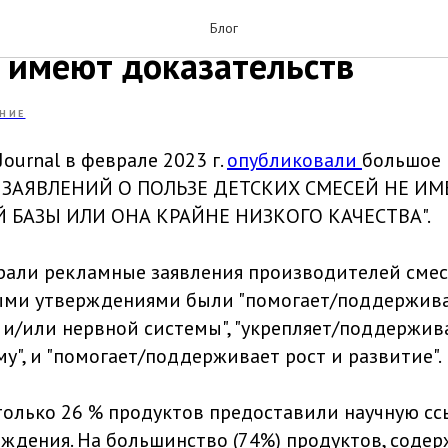
тво утверждений о пользе 
Блог
е имеют доказательств
НИЕ
 Journal в феврале 2023 г.
опубликовали
большое 
ЗАЯВЛЕНИЙ О ПОЛЬЗЕ ДЕТСКИХ СМЕСЕЙ НЕ И
 БАЗЫ ИЛИ ОНА КРАЙНЕ НИЗКОГО КАЧЕСТВА".
брали рекламные заявления производителей смес
ыми утверждениями были "помогает/поддержива
з и/или нервной системы", "укрепляет/поддержи
у", и "помогает/поддерживает рост и развитие".
 только 26 % продуктов предоставили научную сс
ждения. На большинство (74%) продуктов, соде