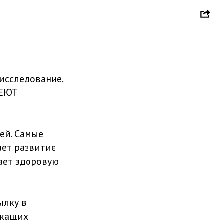
детских
исследование.
МЕЮТ
ей. Самые
ет развитие
вает здоровую
ылку в
ржащих