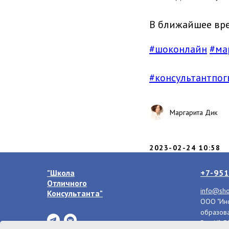
В ближайшее вре
#шоконлайн
#ма
#консультантпог
Маргарита Дик
2023-02-24 10:58
"Школа
+7-951
Отличного
info@sho
Консультанта"
ООО "Инс
образова
Рег. № 