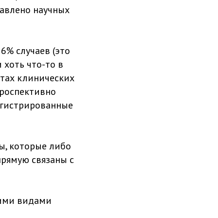
тавлено научных
56% случаев (это
 хоть что-то в
атах клинических
проспективно
егистрированные
ы, которые либо
прямую связаны с
гими видами