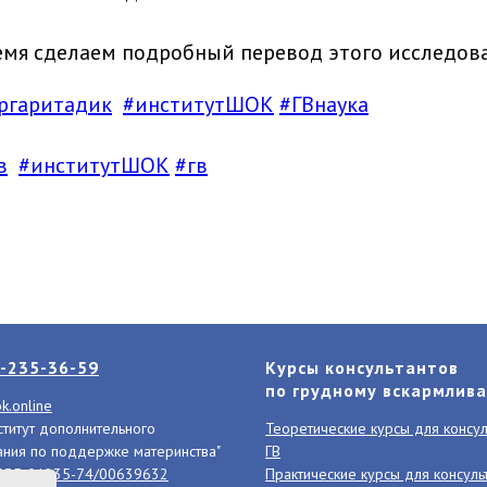
мя сделаем подробный перевод этого исследов
ргаритадик
#институтШОК
#ГВнаука
в
#институтШОК
#гв
-235-36-59
Курсы консультантов
по грудному вскармлив
k.online
титут дополнительного
Теоретические курсы для консул
ния по поддержке материнства"
ГВ
Л035-01235-74/00639632
Практические курсы для консуль