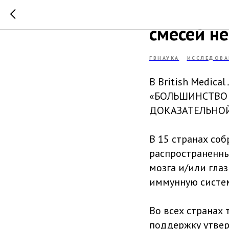
Большинс
смесей н
ГВНАУКА
ИССЛЕДОВА
В British Medical
«БОЛЬШИНСТВО 
ДОКАЗАТЕЛЬНОЙ
В 15 странах со
распространенн
мозга и/или гла
иммунную систем
Во всех странах
поддержку утвер