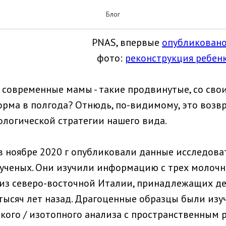
одили прикорм неандерталь
Блог
PNAS, впервые
опубликовано
фото:
реконструкция ребен
– современные мамы - такие продвинутые, со св
рма в полгода? Отнюдь, по-видимому, это возв
логической стратегии нашего вида.
в ноябре 2020 г опубликовали данные исследова
ученых. Они изучили информацию с трех молочн
из северо-восточной Италии, принадлежащих д
тысяч лет назад. Драгоценные образцы были изу
ого / изотопного анализа с пространственным 