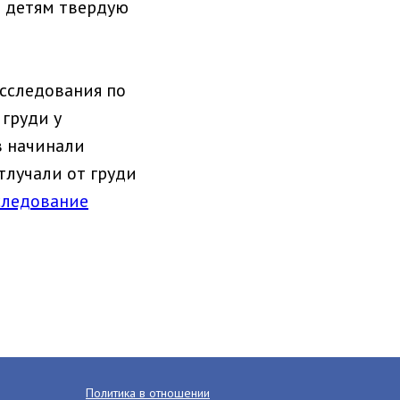
м детям твердую
исследования по
груди у
в начинали
тлучали от груди
следование
Политика в отношении