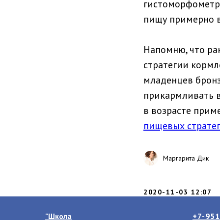
гистоморфометри
пищу примерно в
Напомню, что ра
стратегии кормл
младенцев бронз
прикармливать в
в возрасте приме
пищевых стратег
Маргарита Дик
2020-11-03 12:07
"Школа
+7-951