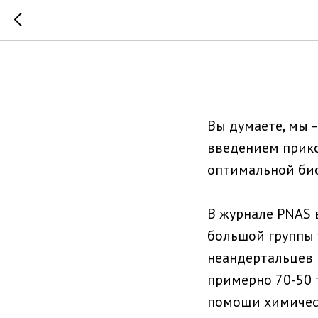
Когда вв
Вы думаете, мы 
введением прико
оптимальной био
В журнале PNAS 
большой группы 
неандертальцев 
примерно 70-50 
помощи химическ