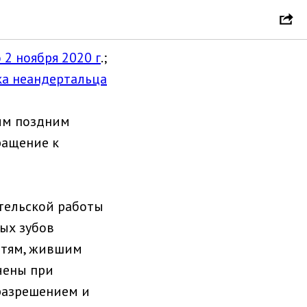
цы?
 2 ноября 2020 г
.;
ка неандертальца
оим поздним
ращение к
тельской работы
ых зубов
етям, жившим
чены при
разрешением и